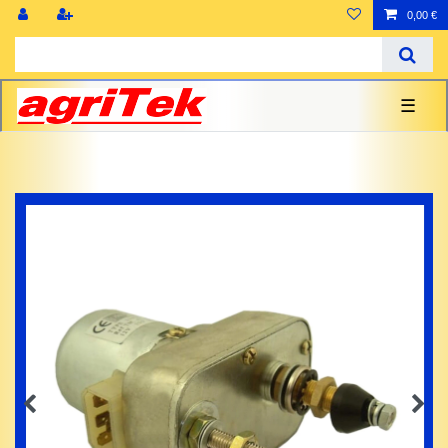
0,00 €
☰