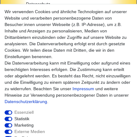
Datenschutz
AGB
Wir verwenden Cookies und ähnliche Technologien auf unserer
Impressum
Website und verarbeiten personenbezogene Daten von
Besucher:innen unserer Webseite (z.B. IP-Adresse), um z.B.
Einkaufen
Inhalte und Anzeigen zu personalisieren, Medien von
Zahlungsarten
Drittanbietern einzubinden oder Zugriffe auf unsere Website zu
Versandarten & -kosten
analysieren. Die Datenverarbeitung erfolgt erst durch gesetzte
Widerrufsrecht
Cookies. Wir teilen diese Daten mit Dritten, die wir in den
Warenkorb
Einstellungen benennen.
Zur Kasse
Die Datenverarbeitung kann mit Einwilligung oder aufgrund eines
Hilfe
berechtigten Interesses erfolgen. Die Zustimmung kann erteilt
oder abgelehnt werden. Es besteht das Recht, nicht einzuwilligen
und die Einwilligung zu einem späteren Zeitpunkt zu ändern oder
zu widerrufen. Beachten Sie unser
Impressum
und weitere
Hinweise zur Verwendung personenbezogener Daten in unserer
Daten­schutz­erklärung
.
Essenziell
Statistik
Marketing
Widerrufs­recht
Impressum
Externe Medien