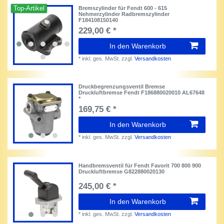
Top-Artikel
Bremszylinder für Fendt 600 - 615
Nehmerzylinder Radbremszylinder
F184108150140
229,00 € *
In den Warenkorb
*
inkl. ges. MwSt.
zzgl.
Versandkosten
Druckbegrenzungsventil Bremse
Druckluftbremse Fendt F186880020010 AL67648
*
169,75 € *
In den Warenkorb
*
inkl. ges. MwSt.
zzgl.
Versandkosten
Handbremsventil für Fendt Favorit 700 800 900
Druckluftbremse G822880020130
245,00 € *
In den Warenkorb
*
inkl. ges. MwSt.
zzgl.
Versandkosten