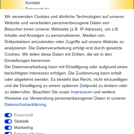
Kontakt
Datenschutz
AGB
Wir verwenden Cookies und ähnliche Technologien auf unserer
Impressum
Website und verarbeiten personenbezogene Daten von
Besucher:innen unserer Webseite (z.B. IP-Adresse), um z.B.
Einkaufen
Inhalte und Anzeigen zu personalisieren, Medien von
Zahlungsarten
Drittanbietern einzubinden oder Zugriffe auf unsere Website zu
Versandarten & -kosten
analysieren. Die Datenverarbeitung erfolgt erst durch gesetzte
Widerrufsrecht
Cookies. Wir teilen diese Daten mit Dritten, die wir in den
Warenkorb
Einstellungen benennen.
Zur Kasse
Die Datenverarbeitung kann mit Einwilligung oder aufgrund eines
Hilfe
berechtigten Interesses erfolgen. Die Zustimmung kann erteilt
oder abgelehnt werden. Es besteht das Recht, nicht einzuwilligen
und die Einwilligung zu einem späteren Zeitpunkt zu ändern oder
zu widerrufen. Beachten Sie unser
Impressum
und weitere
Hinweise zur Verwendung personenbezogener Daten in unserer
Daten­schutz­erklärung
.
Essenziell
Statistik
Marketing
Widerrufs­recht
Impressum
Externe Medien