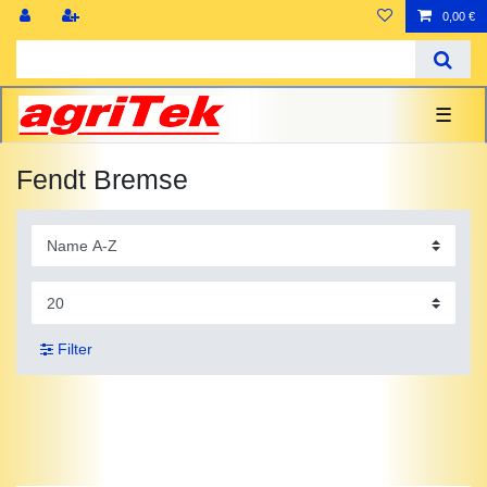
0,00 €
☰
Fendt Bremse
Filter