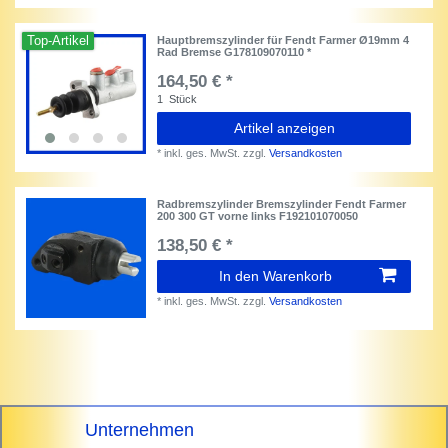
Top-Artikel
Hauptbremszylinder für Fendt Farmer Ø19mm 4
Rad Bremse G178109070110 *
164,50 € *
1
Stück
Artikel anzeigen
*
inkl. ges. MwSt.
zzgl.
Versandkosten
Radbremszylinder Bremszylinder Fendt Farmer
200 300 GT vorne links F192101070050
138,50 € *
In den Warenkorb
*
inkl. ges. MwSt.
zzgl.
Versandkosten
Unternehmen