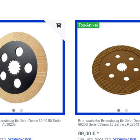
Top-Artikel
msbelag für John Deere 30 40 50 Serie
Bremsscheibe Bremsbelag für John Deer
, AL38235
6920S Serie 335mm 15 Zähne , RE23437
99,00 € *
zzgl.
Versandkosten
*
inkl. ges. MwSt.
zzgl.
Versandkosten