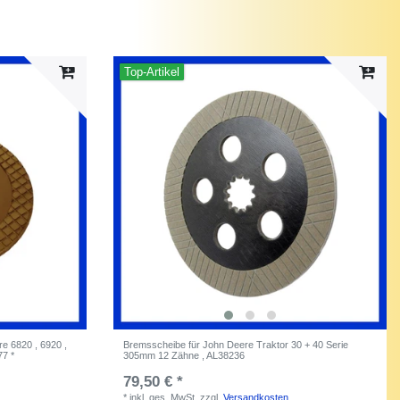
Top-Artikel
e 6820 , 6920 ,
Bremsscheibe für John Deere Traktor 30 + 40 Serie
7 *
305mm 12 Zähne , AL38236
79,50 € *
*
inkl. ges. MwSt.
zzgl.
Versandkosten