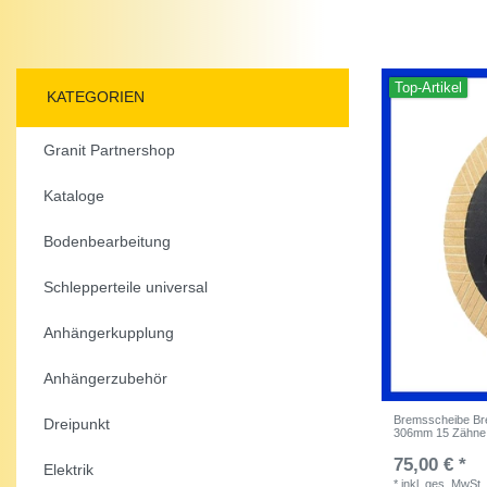
Top-Artikel
KATEGORIEN
Granit Partnershop
Kataloge
Bodenbearbeitung
Schlepperteile universal
Anhängerkupplung
Anhängerzubehör
Bremsscheibe Bre
Dreipunkt
306mm 15 Zähne 
75,00 € *
Elektrik
*
inkl. ges. MwSt.