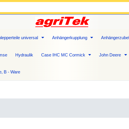
lepperteile universal
Anhängerkupplung
Anhängerzube
emse
Hydraulik
Case IHC MC Cormick
John Deere
e, B - Ware