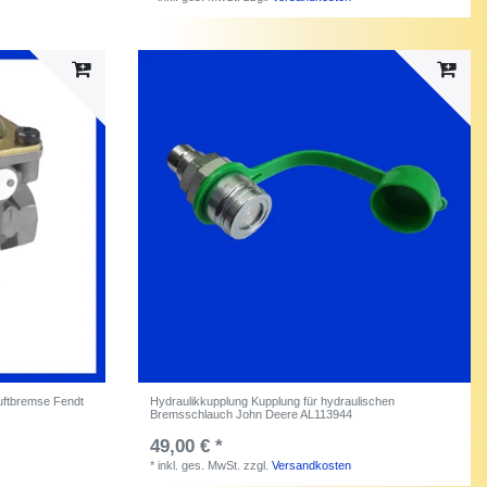
uftbremse Fendt
Hydraulikkupplung Kupplung für hydraulischen
Bremsschlauch John Deere AL113944
49,00 € *
*
inkl. ges. MwSt.
zzgl.
Versandkosten