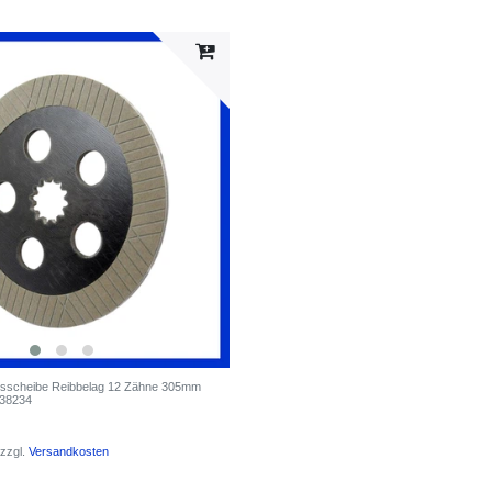
sscheibe Reibbelag 12 Zähne 305mm
L38234
zzgl.
Versandkosten