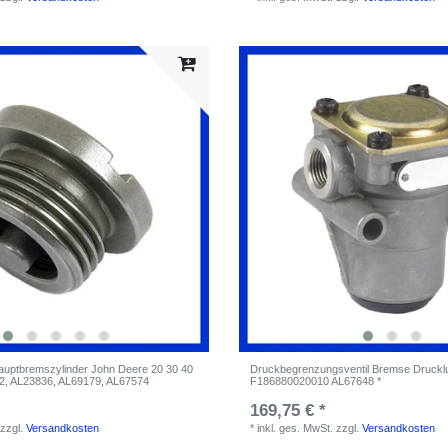
Hauptbremszylinder John Deere 20 30 40
Druckbegrenzungsventil Bremse Druckl
42, AL23836, AL69179, AL67574
F186880020010 AL67648 *
169,75 € *
zzgl.
Versandkosten
*
inkl. ges. MwSt.
zzgl.
Versandkosten