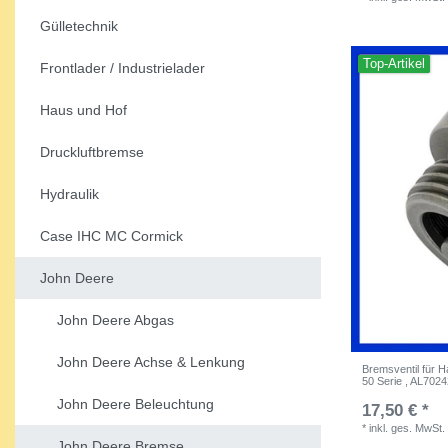
Gülletechnik
Top-Artikel
Frontlader / Industrielader
Haus und Hof
Druckluftbremse
Hydraulik
Case IHC MC Cormick
John Deere
John Deere Abgas
John Deere Achse & Lenkung
Bremsventil für 
50 Serie , AL702
John Deere Beleuchtung
17,50 € *
*
inkl. ges. MwSt.
John Deere Bremse