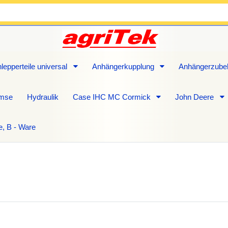
lepperteile universal
Anhängerkupplung
Anhängerzube
emse
Hydraulik
Case IHC MC Cormick
John Deere
e, B - Ware