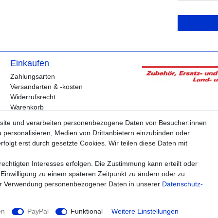
Einkaufen
Zahlungsarten
Versandarten & -kosten
Widerrufsrecht
Warenkorb
Zur Kasse
site und verarbeiten personenbezogene Daten von Besucher:innen
Hilfe
u personalisieren, Medien von Drittanbietern einzubinden oder
folgt erst durch gesetzte Cookies. Wir teilen diese Daten mit
echtigten Interesses erfolgen. Die Zustimmung kann erteilt oder
Widerrufs­recht
Impressum
Daten­schutz­erklärung
AGB
Kontakt
 Einwilligung zu einem späteren Zeitpunkt zu ändern oder zu
ur Verwendung personenbezogener Daten in unserer
Daten­schutz­
en
PayPal
Funktional
Weitere Einstellungen
© Copyright 2026 agriTek | Alle Rechte vorbehalten.