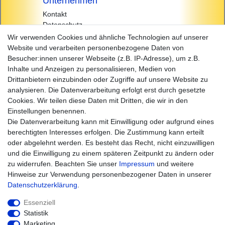
Unternehmen
Kontakt
Datenschutz
AGB
Wir verwenden Cookies und ähnliche Technologien auf unserer
Impressum
Website und verarbeiten personenbezogene Daten von
Besucher:innen unserer Webseite (z.B. IP-Adresse), um z.B.
Einkaufen
Inhalte und Anzeigen zu personalisieren, Medien von
Zahlungsarten
Drittanbietern einzubinden oder Zugriffe auf unsere Website zu
Versandarten & -kosten
analysieren. Die Datenverarbeitung erfolgt erst durch gesetzte
Widerrufsrecht
Cookies. Wir teilen diese Daten mit Dritten, die wir in den
Warenkorb
Einstellungen benennen.
Zur Kasse
Die Datenverarbeitung kann mit Einwilligung oder aufgrund eines
Hilfe
berechtigten Interesses erfolgen. Die Zustimmung kann erteilt
oder abgelehnt werden. Es besteht das Recht, nicht einzuwilligen
und die Einwilligung zu einem späteren Zeitpunkt zu ändern oder
zu widerrufen. Beachten Sie unser
Impressum
und weitere
Hinweise zur Verwendung personenbezogener Daten in unserer
Daten­schutz­erklärung
.
Essenziell
Statistik
Marketing