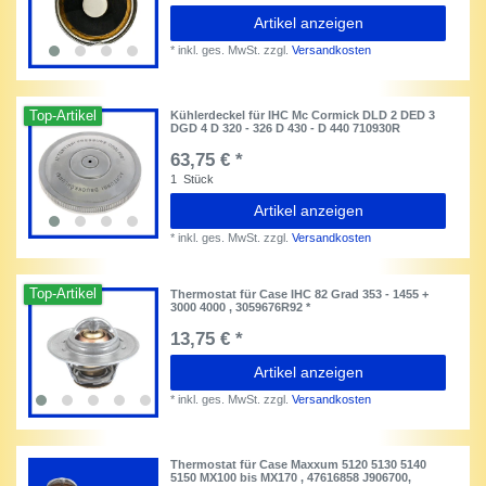
Artikel anzeigen
*
inkl. ges. MwSt.
zzgl.
Versandkosten
Top-Artikel
Kühlerdeckel für IHC Mc Cormick DLD 2 DED 3
DGD 4 D 320 - 326 D 430 - D 440 710930R
63,75 € *
1
Stück
Artikel anzeigen
*
inkl. ges. MwSt.
zzgl.
Versandkosten
Top-Artikel
Thermostat für Case IHC 82 Grad 353 - 1455 +
3000 4000 , 3059676R92 *
13,75 € *
Artikel anzeigen
*
inkl. ges. MwSt.
zzgl.
Versandkosten
Thermostat für Case Maxxum 5120 5130 5140
5150 MX100 bis MX170 , 47616858 J906700,