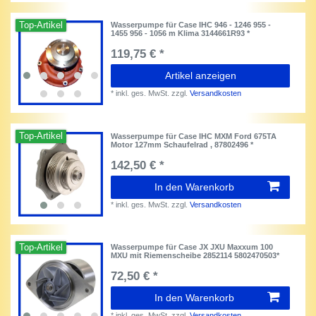
Top-Artikel
Wasserpumpe für Case IHC 946 - 1246 955 -
1455 956 - 1056 m Klima 3144661R93 *
119,75 € *
Artikel anzeigen
*
inkl. ges. MwSt.
zzgl.
Versandkosten
Top-Artikel
Wasserpumpe für Case IHC MXM Ford 675TA
Motor 127mm Schaufelrad , 87802496 *
142,50 € *
In den Warenkorb
*
inkl. ges. MwSt.
zzgl.
Versandkosten
Top-Artikel
Wasserpumpe für Case JX JXU Maxxum 100
MXU mit Riemenscheibe 2852114 5802470503*
72,50 € *
In den Warenkorb
*
inkl. ges. MwSt.
zzgl.
Versandkosten