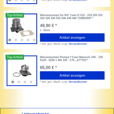
Top-Artikel
Wasserpumpe für IHC Case D 212 - 219 320 322
324 326 430 432 436 439 440 718891R97 *
49,90 € *
1
Stück
Artikel anzeigen
*
inkl. ges. MwSt.
zzgl.
Versandkosten
Top-Artikel
Wasserpumpe Pumpe f Case Maxxum 100 - 135
5120 - 5250 + MX 100 - 170 , A77703 *
65,00 € *
Artikel anzeigen
*
inkl. ges. MwSt.
zzgl.
Versandkosten