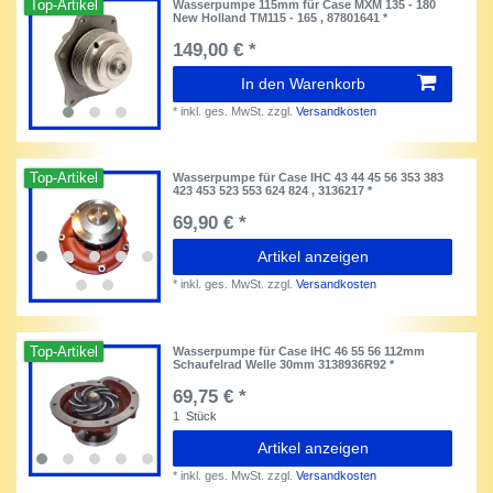
Top-Artikel
Wasserpumpe 115mm für Case MXM 135 - 180
New Holland TM115 - 165 , 87801641 *
149,00 € *
In den Warenkorb
*
inkl. ges. MwSt.
zzgl.
Versandkosten
Top-Artikel
Wasserpumpe für Case IHC 43 44 45 56 353 383
423 453 523 553 624 824 , 3136217 *
69,90 € *
Artikel anzeigen
*
inkl. ges. MwSt.
zzgl.
Versandkosten
Top-Artikel
Wasserpumpe für Case IHC 46 55 56 112mm
Schaufelrad Welle 30mm 3138936R92 *
69,75 € *
1
Stück
Artikel anzeigen
*
inkl. ges. MwSt.
zzgl.
Versandkosten