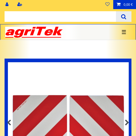
0,00 €
☰