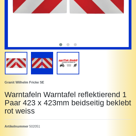
Granit Wilhelm Fricke SE
Warntafeln Warntafel reflektierend 1
Paar 423 x 423mm beidseitig beklebt
rot weiss
Artikelnummer
502051