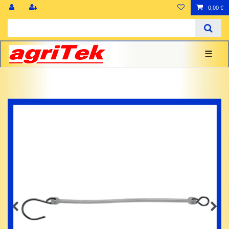
0,00 €
☰