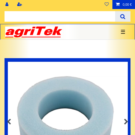
0,00 €
☰