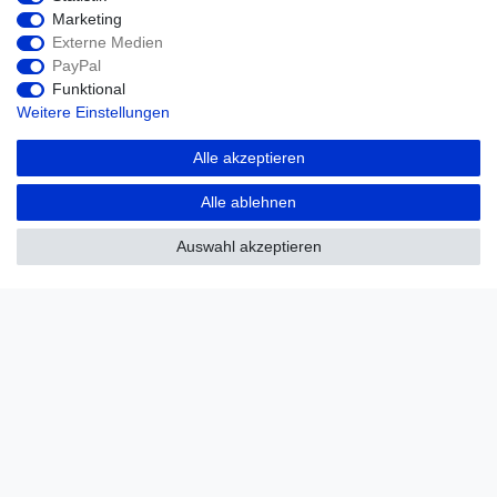
Zur Kasse
Marketing
Hilfe
Externe Medien
PayPal
Funktional
Weitere Einstellungen
Alle akzeptieren
Alle ablehnen
Auswahl akzeptieren
Widerrufs­recht
Impressum
Daten­schutz­erklärung
AGB
Kontakt
© Copyright 2026 agriTek | Alle Rechte
vorbehalten.