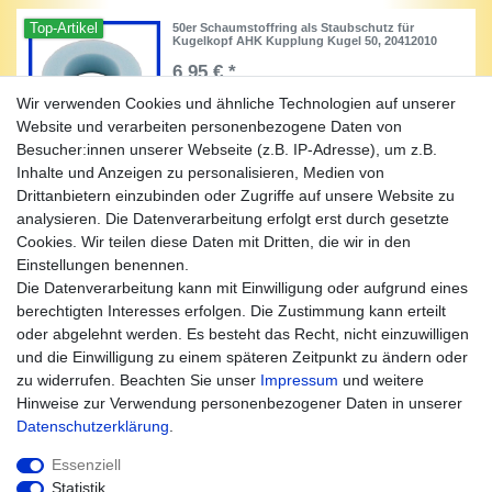
Top-Artikel
50er Schaumstoffring als Staubschutz für
Kugelkopf AHK Kupplung Kugel 50, 20412010
6,95 € *
Wir verwenden Cookies und ähnliche Technologien auf unserer
Artikel anzeigen
Website und verarbeiten personenbezogene Daten von
*
inkl. ges. MwSt.
zzgl.
Versandkosten
Besucher:innen unserer Webseite (z.B. IP-Adresse), um z.B.
Inhalte und Anzeigen zu personalisieren, Medien von
Drittanbietern einzubinden oder Zugriffe auf unsere Website zu
analysieren. Die Datenverarbeitung erfolgt erst durch gesetzte
Cookies. Wir teilen diese Daten mit Dritten, die wir in den
Unternehmen
Einstellungen benennen.
Kontakt
Die Datenverarbeitung kann mit Einwilligung oder aufgrund eines
Datenschutz
berechtigten Interesses erfolgen. Die Zustimmung kann erteilt
AGB
oder abgelehnt werden. Es besteht das Recht, nicht einzuwilligen
Impressum
und die Einwilligung zu einem späteren Zeitpunkt zu ändern oder
zu widerrufen. Beachten Sie unser
Impressum
und weitere
Einkaufen
Hinweise zur Verwendung personenbezogener Daten in unserer
Zahlungsarten
Daten­schutz­erklärung
.
Versandarten & -kosten
Widerrufsrecht
Essenziell
Warenkorb
Statistik