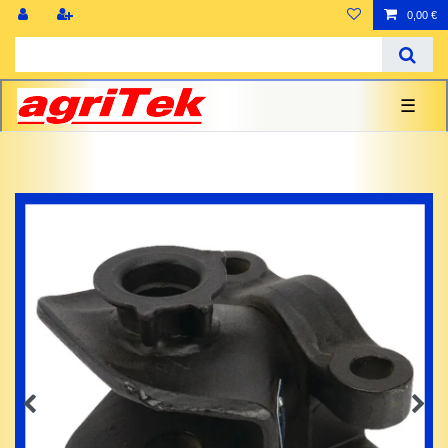
0,00 €
☰