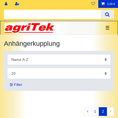
0,00 €
☰
Anhängerkupplung
Filter
1
2