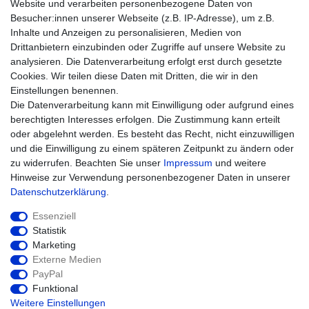
Impressum
Website und verarbeiten personenbezogene Daten von
Besucher:innen unserer Webseite (z.B. IP-Adresse), um z.B.
Einkaufen
Inhalte und Anzeigen zu personalisieren, Medien von
Zahlungsarten
Drittanbietern einzubinden oder Zugriffe auf unsere Website zu
Versandarten & -kosten
analysieren. Die Datenverarbeitung erfolgt erst durch gesetzte
Widerrufsrecht
Cookies. Wir teilen diese Daten mit Dritten, die wir in den
Warenkorb
Einstellungen benennen.
Zur Kasse
Die Datenverarbeitung kann mit Einwilligung oder aufgrund eines
Hilfe
berechtigten Interesses erfolgen. Die Zustimmung kann erteilt
oder abgelehnt werden. Es besteht das Recht, nicht einzuwilligen
und die Einwilligung zu einem späteren Zeitpunkt zu ändern oder
zu widerrufen. Beachten Sie unser
Impressum
und weitere
Hinweise zur Verwendung personenbezogener Daten in unserer
Daten­schutz­erklärung
.
Essenziell
Statistik
Marketing
Widerrufs­recht
Impressum
Externe Medien
PayPal
Funktional
Daten­schutz­erklärung
AGB
Kontakt
Weitere Einstellungen