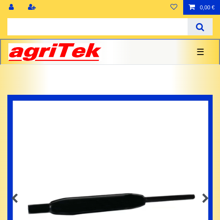
0,00 €
☰