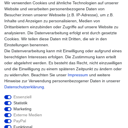
AGB
Wir verwenden Cookies und ähnliche Technologien auf unserer
Impressum
Website und verarbeiten personenbezogene Daten von
Besucher:innen unserer Webseite (z.B. IP-Adresse), um z.B.
Einkaufen
Inhalte und Anzeigen zu personalisieren, Medien von
Zahlungsarten
Drittanbietern einzubinden oder Zugriffe auf unsere Website zu
Versandarten & -kosten
analysieren. Die Datenverarbeitung erfolgt erst durch gesetzte
Widerrufsrecht
Cookies. Wir teilen diese Daten mit Dritten, die wir in den
Warenkorb
Einstellungen benennen.
Zur Kasse
Die Datenverarbeitung kann mit Einwilligung oder aufgrund eines
Hilfe
berechtigten Interesses erfolgen. Die Zustimmung kann erteilt
oder abgelehnt werden. Es besteht das Recht, nicht einzuwilligen
und die Einwilligung zu einem späteren Zeitpunkt zu ändern oder
zu widerrufen. Beachten Sie unser
Impressum
und weitere
Hinweise zur Verwendung personenbezogener Daten in unserer
Daten­schutz­erklärung
.
Essenziell
Statistik
Marketing
Widerrufs­recht
Impressum
Externe Medien
PayPal
Funktional