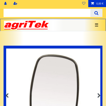
0,00 €
☰