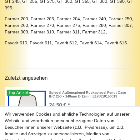
GT 245, GT 255, GT 275, GT 360, GT 365, GT 380, GT 390, GT
395,
Farmer 200, Farmer 203, Farmer 204, Farmer 240, Farmer 250,
Farmer 260, Farmer 270, Farmer 275, Farmer 280, Farmer 307,
Farmer 309, Farmer 310, Farmer 311, Farmer 312,
Favorit 610, Favorit 611, Favorit 612, Favorit 614, Favorit 615
Zuletzt angesehen
Top-Artikel
Spiegel Außenspiegel Rückspiegel Fendt Case
IHC 250 x 148mm D 12mm E178810150019
24,50 € *
Wir verwenden Cookies und ähnliche Technologien auf unserer
Artikel anzeigen
Website und verarbeiten personenbezogene Daten von
*
inkl. ges. MwSt.
zzgl.
Versandkosten
Besucher:innen unserer Webseite (z.B. IP-Adresse), um z.B.
Inhalte und Anzeigen zu personalisieren, Medien von