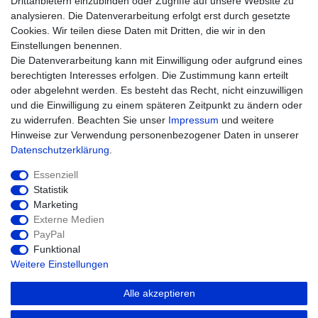
Drittanbietern einzubinden oder Zugriffe auf unsere Website zu
analysieren. Die Datenverarbeitung erfolgt erst durch gesetzte
Cookies. Wir teilen diese Daten mit Dritten, die wir in den
Unternehmen
Einstellungen benennen.
Kontakt
Die Datenverarbeitung kann mit Einwilligung oder aufgrund eines
Datenschutz
berechtigten Interesses erfolgen. Die Zustimmung kann erteilt
AGB
oder abgelehnt werden. Es besteht das Recht, nicht einzuwilligen
Impressum
und die Einwilligung zu einem späteren Zeitpunkt zu ändern oder
zu widerrufen. Beachten Sie unser
Impressum
und weitere
Einkaufen
Hinweise zur Verwendung personenbezogener Daten in unserer
Zahlungsarten
Daten­schutz­erklärung
.
Versandarten & -kosten
Widerrufsrecht
Essenziell
Warenkorb
Statistik
Zur Kasse
Marketing
Hilfe
Externe Medien
PayPal
Funktional
Weitere Einstellungen
Alle akzeptieren