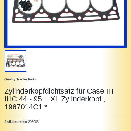
Quality Tractor Parts
Zylinderkopfdichtsatz für Case IH
IHC 44 - 95 + XL Zylinderkopf ,
1967014C1 *
Artikelnummer
208006