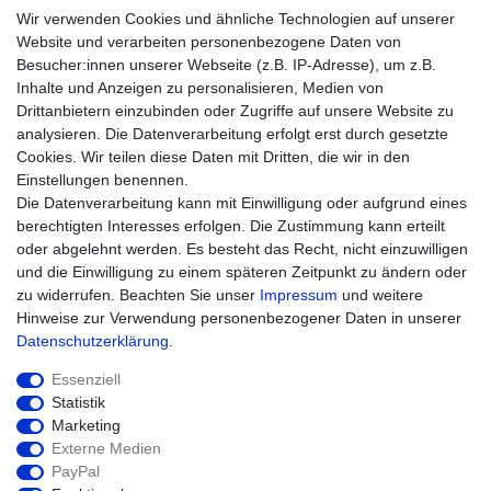
AGB
Wir verwenden Cookies und ähnliche Technologien auf unserer
Impressum
Website und verarbeiten personenbezogene Daten von
Besucher:innen unserer Webseite (z.B. IP-Adresse), um z.B.
Einkaufen
Inhalte und Anzeigen zu personalisieren, Medien von
Zahlungsarten
Drittanbietern einzubinden oder Zugriffe auf unsere Website zu
Versandarten & -kosten
analysieren. Die Datenverarbeitung erfolgt erst durch gesetzte
Widerrufsrecht
Cookies. Wir teilen diese Daten mit Dritten, die wir in den
Warenkorb
Einstellungen benennen.
Zur Kasse
Die Datenverarbeitung kann mit Einwilligung oder aufgrund eines
Hilfe
berechtigten Interesses erfolgen. Die Zustimmung kann erteilt
oder abgelehnt werden. Es besteht das Recht, nicht einzuwilligen
und die Einwilligung zu einem späteren Zeitpunkt zu ändern oder
zu widerrufen. Beachten Sie unser
Impressum
und weitere
Hinweise zur Verwendung personenbezogener Daten in unserer
Daten­schutz­erklärung
.
Essenziell
Statistik
Marketing
Widerrufs­recht
Impressum
Externe Medien
PayPal