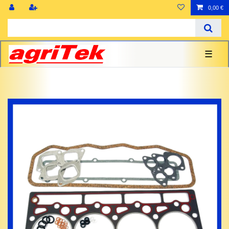
0,00 €
☰