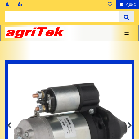
0,00 €
☰