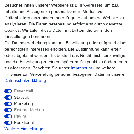
Besucher:innen unserer Webseite (z.B. IP-Adresse), um z.B.
Einkaufen
Inhalte und Anzeigen zu personalisieren, Medien von
Zahlungsarten
Drittanbietern einzubinden oder Zugriffe auf unsere Website zu
Versandarten & -kosten
analysieren. Die Datenverarbeitung erfolgt erst durch gesetzte
Widerrufsrecht
Cookies. Wir teilen diese Daten mit Dritten, die wir in den
Warenkorb
Einstellungen benennen.
Zur Kasse
Die Datenverarbeitung kann mit Einwilligung oder aufgrund eines
Hilfe
berechtigten Interesses erfolgen. Die Zustimmung kann erteilt
oder abgelehnt werden. Es besteht das Recht, nicht einzuwilligen
und die Einwilligung zu einem späteren Zeitpunkt zu ändern oder
zu widerrufen. Beachten Sie unser
Impressum
und weitere
Hinweise zur Verwendung personenbezogener Daten in unserer
Daten­schutz­erklärung
.
Essenziell
Statistik
Marketing
Widerrufs­recht
Impressum
Externe Medien
PayPal
Funktional
Daten­schutz­erklärung
AGB
Kontakt
Weitere Einstellungen