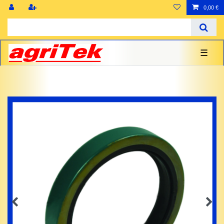
0,00 €
☰