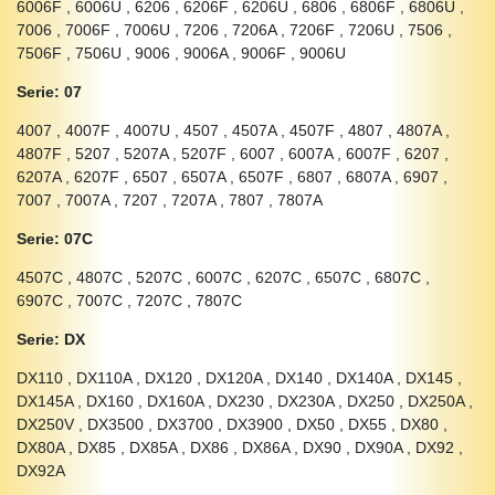
6006F , 6006U , 6206 , 6206F , 6206U , 6806 , 6806F , 6806U ,
7006 , 7006F , 7006U , 7206 , 7206A , 7206F , 7206U , 7506 ,
7506F , 7506U , 9006 , 9006A , 9006F , 9006U
Serie: 07
4007 , 4007F , 4007U , 4507 , 4507A , 4507F , 4807 , 4807A ,
4807F , 5207 , 5207A , 5207F , 6007 , 6007A , 6007F , 6207 ,
6207A , 6207F , 6507 , 6507A , 6507F , 6807 , 6807A , 6907 ,
7007 , 7007A , 7207 , 7207A , 7807 , 7807A
Serie: 07C
4507C , 4807C , 5207C , 6007C , 6207C , 6507C , 6807C ,
6907C , 7007C , 7207C , 7807C
Serie: DX
DX110 , DX110A , DX120 , DX120A , DX140 , DX140A , DX145 ,
DX145A , DX160 , DX160A , DX230 , DX230A , DX250 , DX250A ,
DX250V , DX3500 , DX3700 , DX3900 , DX50 , DX55 , DX80 ,
DX80A , DX85 , DX85A , DX86 , DX86A , DX90 , DX90A , DX92 ,
DX92A