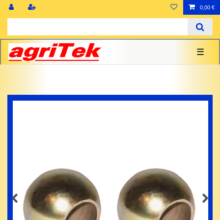
0,00 €
☰