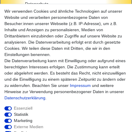
Datenschutz
AGB
Wir verwenden Cookies und ähnliche Technologien auf unserer
Impressum
Website und verarbeiten personenbezogene Daten von
Besucher:innen unserer Webseite (z.B. IP-Adresse), um z.B.
Einkaufen
Inhalte und Anzeigen zu personalisieren, Medien von
Zahlungsarten
Drittanbietern einzubinden oder Zugriffe auf unsere Website zu
Versandarten & -kosten
analysieren. Die Datenverarbeitung erfolgt erst durch gesetzte
Widerrufsrecht
Cookies. Wir teilen diese Daten mit Dritten, die wir in den
Warenkorb
Einstellungen benennen.
Zur Kasse
Die Datenverarbeitung kann mit Einwilligung oder aufgrund eines
Hilfe
berechtigten Interesses erfolgen. Die Zustimmung kann erteilt
oder abgelehnt werden. Es besteht das Recht, nicht einzuwilligen
und die Einwilligung zu einem späteren Zeitpunkt zu ändern oder
zu widerrufen. Beachten Sie unser
Impressum
und weitere
Hinweise zur Verwendung personenbezogener Daten in unserer
Daten­schutz­erklärung
.
Essenziell
Statistik
Marketing
Widerrufs­recht
Impressum
Externe Medien