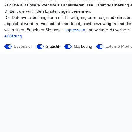
Zugriffe auf unsere Website zu analysieren. Die Datenverarbeitung er
Dritten, die wir in den Einstellungen benennen.
Die Datenverarbeitung kann mit Einwilligung oder aufgrund eines ber
abgelehnt werden. Es besteht das Recht, nicht einzuwilligen und die
widerrufen. Beachten Sie unser
Impressum
und weitere Hinweise z
erklärung
.
Essenziell
Statistik
Marketing
Externe Medi
Wabco M 22 x 1,5 Kupplungskopf Einkreisbremse m.
Ventil, Zugfahrzeug, Motorwagen, Schlepper
63,50 € *
*
inkl. ges. MwSt.
zzgl.
Versandkosten
Unternehmen
Kontakt
Datenschutz
AGB
Impressum