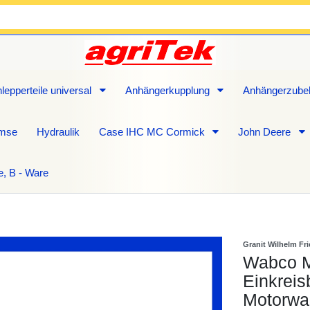
lepperteile universal
Anhängerkupplung
Anhängerzube
emse
Hydraulik
Case IHC MC Cormick
John Deere
e, B - Ware
Granit Wilhelm Fr
Wabco M
Einkreis
Motorwa