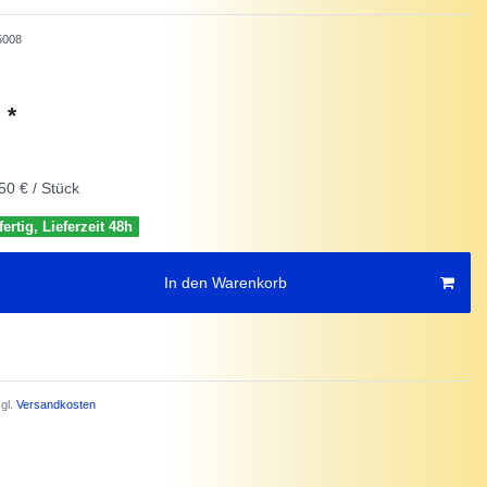
5008
*
€
50 € / Stück
ertig, Lieferzeit 48h
In den Warenkorb
gl.
Versandkosten