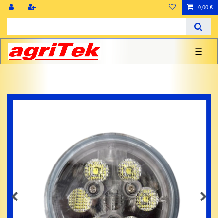
0,00 €
☰