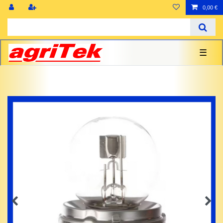
0,00 €
☰