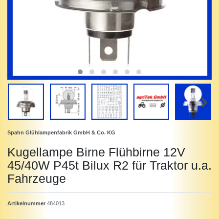
Spahn Glühlampenfabrik GmbH & Co. KG
Kugellampe Birne Flühbirne 12V
45/40W P45t Bilux R2 für Traktor u.a.
Fahrzeuge
Artikelnummer
484013