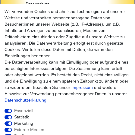
Datenschutz
AGB
Wir verwenden Cookies und ähnliche Technologien auf unserer
Impressum
Website und verarbeiten personenbezogene Daten von
Besucher:innen unserer Webseite (z.B. IP-Adresse), um z.B.
Einkaufen
Inhalte und Anzeigen zu personalisieren, Medien von
Zahlungsarten
Drittanbietern einzubinden oder Zugriffe auf unsere Website zu
Versandarten & -kosten
analysieren. Die Datenverarbeitung erfolgt erst durch gesetzte
Widerrufsrecht
Cookies. Wir teilen diese Daten mit Dritten, die wir in den
Warenkorb
Einstellungen benennen.
Zur Kasse
Die Datenverarbeitung kann mit Einwilligung oder aufgrund eines
Hilfe
berechtigten Interesses erfolgen. Die Zustimmung kann erteilt
oder abgelehnt werden. Es besteht das Recht, nicht einzuwilligen
und die Einwilligung zu einem späteren Zeitpunkt zu ändern oder
zu widerrufen. Beachten Sie unser
Impressum
und weitere
Hinweise zur Verwendung personenbezogener Daten in unserer
Daten­schutz­erklärung
.
Essenziell
Statistik
Marketing
Widerrufs­recht
Impressum
Externe Medien