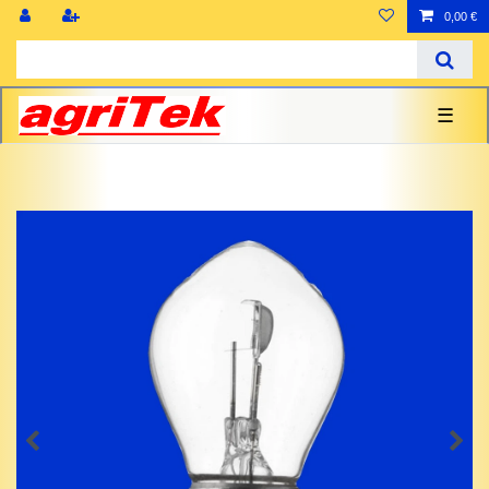
0,00 €
☰