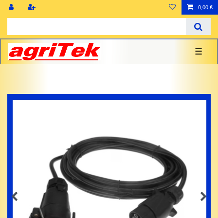
0,00 €
☰