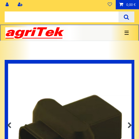
0,00 €
☰