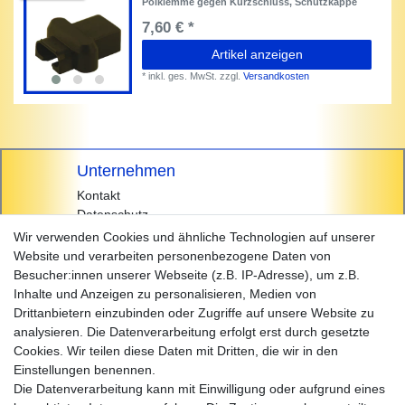
Polklemme gegen Kurzschluss, Schutzkappe
7,60 € *
Artikel anzeigen
*
inkl. ges. MwSt.
zzgl.
Versandkosten
Unternehmen
Kontakt
Datenschutz
AGB
Wir verwenden Cookies und ähnliche Technologien auf unserer
Impressum
Website und verarbeiten personenbezogene Daten von
Besucher:innen unserer Webseite (z.B. IP-Adresse), um z.B.
Einkaufen
Inhalte und Anzeigen zu personalisieren, Medien von
Zahlungsarten
Drittanbietern einzubinden oder Zugriffe auf unsere Website zu
Versandarten & -kosten
analysieren. Die Datenverarbeitung erfolgt erst durch gesetzte
Widerrufsrecht
Cookies. Wir teilen diese Daten mit Dritten, die wir in den
Warenkorb
Einstellungen benennen.
Zur Kasse
Die Datenverarbeitung kann mit Einwilligung oder aufgrund eines
Hilfe