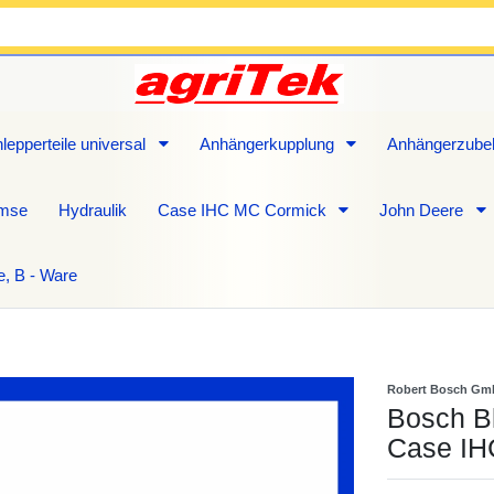
lepperteile universal
Anhängerkupplung
Anhängerzube
emse
Hydraulik
Case IHC MC Cormick
John Deere
e, B - Ware
Robert Bosch G
Bosch Bl
Case IH