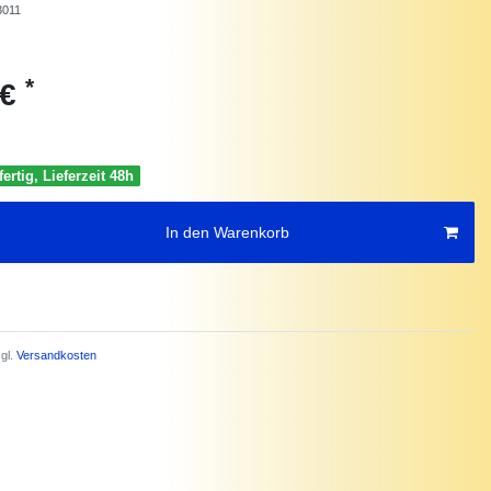
3011
*
 €
ertig, Lieferzeit 48h
In den Warenkorb
gl.
Versandkosten