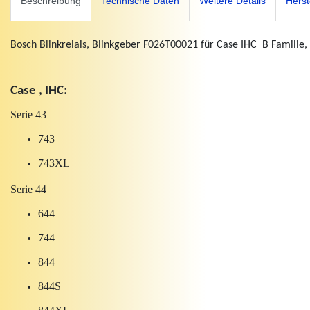
Beschreibung
Technische Daten
Weitere Details
Herst
Bosch Blinkrelais, Blinkgeber F026T00021 für Case IHC B Familie, 
Case , IHC:
Serie 43
743
743XL
Serie 44
644
744
844
844S