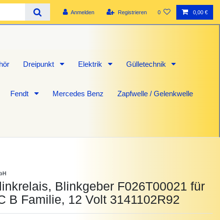
Anmelden
Registrieren
0
0,00 €
hör
Dreipunkt
Elektrik
Gülletechnik
Fendt
Mercedes Benz
Zapfwelle / Gelenkwelle
mbH
inkrelais, Blinkgeber F026T00021 für
C B Familie, 12 Volt 3141102R92