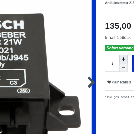
Artikelnummer
21
135,00
Inhalt
1
Stück
Sofort versandf
Wunschliste
* inkl. ges. MwSt. zz