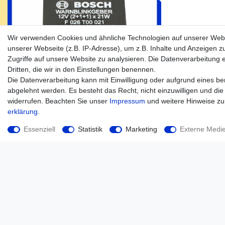
Wir verwenden Cookies und ähnliche Technologien auf unserer Web
unserer Webseite (z.B. IP-Adresse), um z.B. Inhalte und Anzeigen z
Zugriffe auf unsere Website zu analysieren. Die Datenverarbeitung er
Dritten, die wir in den Einstellungen benennen.
Die Datenverarbeitung kann mit Einwilligung oder aufgrund eines ber
abgelehnt werden. Es besteht das Recht, nicht einzuwilligen und die
widerrufen. Beachten Sie unser
Impressum
und weitere Hinweise z
erklärung
.
Essenziell
Statistik
Marketing
Externe Medi
Bosch Blinkrelais, Blinkgeber F026T00021 für Case IHC B
Familie, 12 Volt 3141102R92
135,00 € *
*
inkl. ges. MwSt.
zzgl.
Versandkosten
Unternehmen