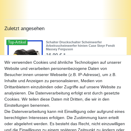
Zuletzt angesehen
Top-Artikel
Schalter Druckschalter Scheinwerfer
Arbeitsscheinwerfer hinten Case Steyr Fendt
Massey Ferguson
16,90 € *
Wir verwenden Cookies und ähnliche Technologien auf unserer
Artikel anzeigen
Website und verarbeiten personenbezogene Daten von
*
inkl. ges. MwSt.
zzgl.
Versandkosten
Besucher:innen unserer Webseite (z.B. IP-Adresse), um z.B.
Inhalte und Anzeigen zu personalisieren, Medien von
Drittanbietern einzubinden oder Zugriffe auf unsere Website zu
analysieren. Die Datenverarbeitung erfolgt erst durch gesetzte
Cookies. Wir teilen diese Daten mit Dritten, die wir in den
Unternehmen
Einstellungen benennen.
Kontakt
Die Datenverarbeitung kann mit Einwilligung oder aufgrund eines
Datenschutz
berechtigten Interesses erfolgen. Die Zustimmung kann erteilt
AGB
oder abgelehnt werden. Es besteht das Recht, nicht einzuwilligen
Impressum
und die Einwilligung zu einem späteren Zeitpunkt zu ändern oder