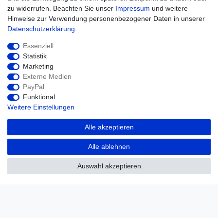
zu widerrufen. Beachten Sie unser
Impressum
und weitere
Einkaufen
Hinweise zur Verwendung personenbezogener Daten in unserer
Zahlungsarten
Daten­schutz­erklärung
.
Versandarten & -kosten
Widerrufsrecht
Essenziell
Warenkorb
Statistik
Zur Kasse
Marketing
Hilfe
Externe Medien
PayPal
Funktional
Weitere Einstellungen
Alle akzeptieren
Alle ablehnen
Auswahl akzeptieren
Widerrufs­recht
Impressum
Daten­schutz­erklärung
AGB
Kontakt