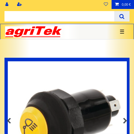
0,00 €
☰