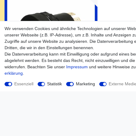
Wir verwenden Cookies und ähnliche Technologien auf unserer Web
unserer Webseite (z.B. IP-Adresse), um z.B. Inhalte und Anzeigen z
Zugriffe auf unsere Website zu analysieren. Die Datenverarbeitung er
Dritten, die wir in den Einstellungen benennen.
Die Datenverarbeitung kann mit Einwilligung oder aufgrund eines ber
abgelehnt werden. Es besteht das Recht, nicht einzuwilligen und die
widerrufen. Beachten Sie unser
Impressum
und weitere Hinweise z
erklärung
.
Essenziell
Statistik
Marketing
Externe Medi
Warnblinkschalter John Deere Warnblinker Schalter 7
Stecker AL32062 *
109,75 € *
*
inkl. ges. MwSt.
zzgl.
Versandkosten