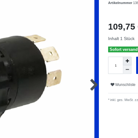
Artikelnummer
13
109,75
Inhalt
1
Stück
Sofort versandf
Wunschliste
* inkl. ges. MwSt. zz