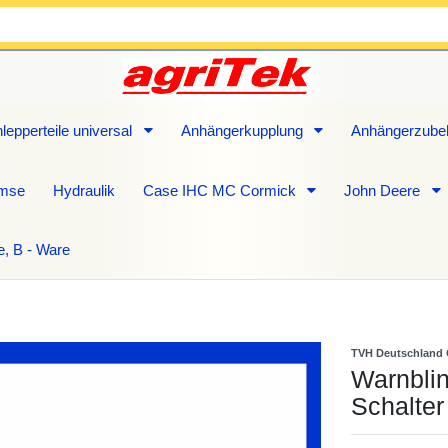
lepperteile universal
Anhängerkupplung
Anhängerzube
emse
Hydraulik
Case IHC MC Cormick
John Deere
e, B - Ware
TVH Deutschland
Warnblin
Schalter