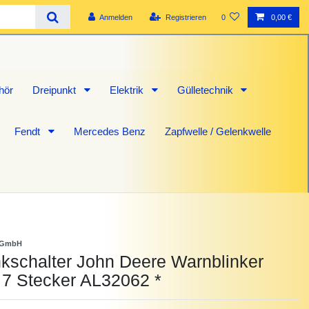
Anmelden
Registrieren
0
0,00 €
hör
Dreipunkt
Elektrik
Gülletechnik
Fendt
Mercedes Benz
Zapfwelle / Gelenkwelle
 GmbH
kschalter John Deere Warnblinker
 7 Stecker AL32062 *