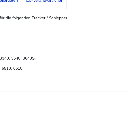
ellerdaten
EU-Verantwortlicher
ür die folgenden Trecker / Schlepper:
 3340, 3640, 3640S,
, 6510, 6610