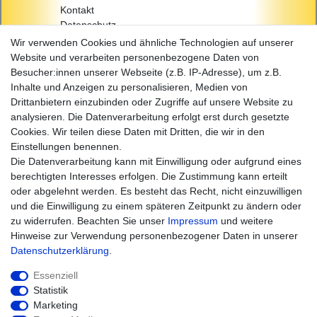
Kontakt
Datenschutz
AGB
Wir verwenden Cookies und ähnliche Technologien auf unserer
Impressum
Website und verarbeiten personenbezogene Daten von
Besucher:innen unserer Webseite (z.B. IP-Adresse), um z.B.
Einkaufen
Inhalte und Anzeigen zu personalisieren, Medien von
Zahlungsarten
Drittanbietern einzubinden oder Zugriffe auf unsere Website zu
Versandarten & -kosten
analysieren. Die Datenverarbeitung erfolgt erst durch gesetzte
Widerrufsrecht
Cookies. Wir teilen diese Daten mit Dritten, die wir in den
Warenkorb
Einstellungen benennen.
Zur Kasse
Die Datenverarbeitung kann mit Einwilligung oder aufgrund eines
Hilfe
berechtigten Interesses erfolgen. Die Zustimmung kann erteilt
oder abgelehnt werden. Es besteht das Recht, nicht einzuwilligen
und die Einwilligung zu einem späteren Zeitpunkt zu ändern oder
zu widerrufen. Beachten Sie unser
Impressum
und weitere
Hinweise zur Verwendung personenbezogener Daten in unserer
Daten­schutz­erklärung
.
Essenziell
Statistik
Marketing
Widerrufs­recht
Impressum