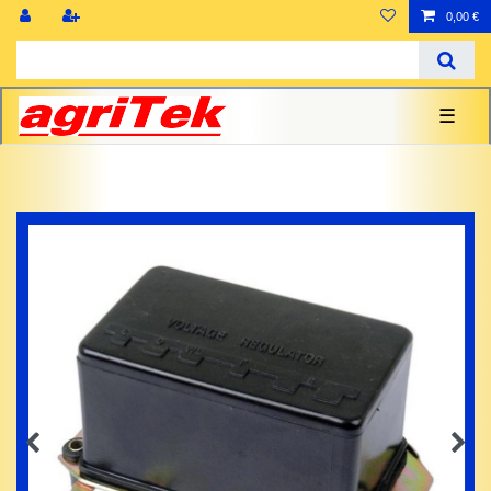
0,00 €
☰