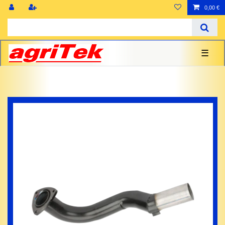
0,00 €
☰