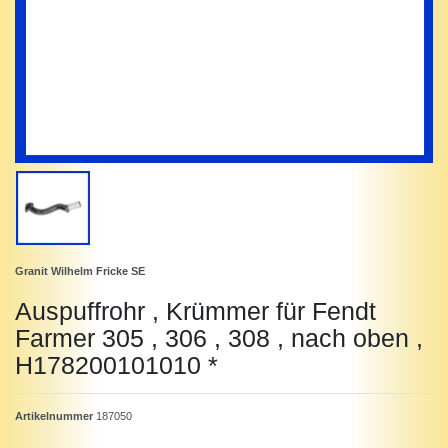
Granit Wilhelm Fricke SE
Auspuffrohr , Krümmer für Fendt
Farmer 305 , 306 , 308 , nach oben ,
H178200101010 *
Artikelnummer
187050