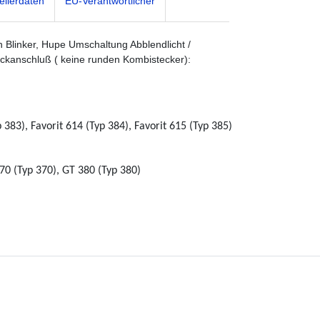
ellerdaten
EU-Verantwortlicher
n Blinker, Hupe Umschaltung Abblendlicht /
teckanschluß ( keine runden Kombistecker):
p 383), Favorit 614 (Typ 384), Favorit 615 (Typ 385)
70 (Typ 370), GT 380 (Typ 380)