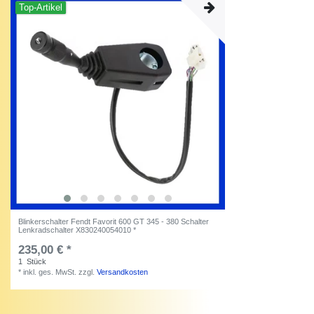
Top-Artikel
Blinkerschalter Fendt Favorit 600 GT 345 - 380 Schalter
Lenkradschalter X830240054010 *
235,00 € *
1
Stück
*
inkl. ges. MwSt.
zzgl.
Versandkosten