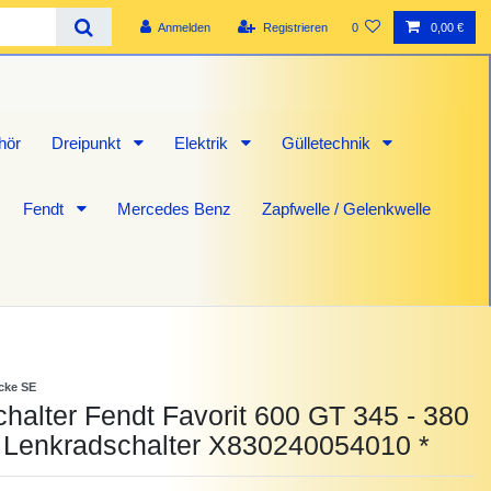
Anmelden
Registrieren
0
0,00 €
hör
Dreipunkt
Elektrik
Gülletechnik
Fendt
Mercedes Benz
Zapfwelle / Gelenkwelle
icke SE
chalter Fendt Favorit 600 GT 345 - 380
r Lenkradschalter X830240054010 *