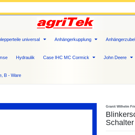
lepperteile universal
Anhängerkupplung
Anhängerzube
emse
Hydraulik
Case IHC MC Cormick
John Deere
e, B - Ware
Granit Wilhelm Fr
Blinkers
Schalte