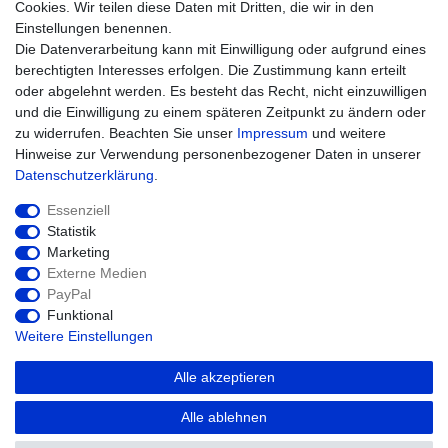
Widerrufsrecht
Cookies. Wir teilen diese Daten mit Dritten, die wir in den
Warenkorb
Einstellungen benennen.
Zur Kasse
Die Datenverarbeitung kann mit Einwilligung oder aufgrund eines
Hilfe
berechtigten Interesses erfolgen. Die Zustimmung kann erteilt
oder abgelehnt werden. Es besteht das Recht, nicht einzuwilligen
und die Einwilligung zu einem späteren Zeitpunkt zu ändern oder
zu widerrufen. Beachten Sie unser
Impressum
und weitere
Hinweise zur Verwendung personenbezogener Daten in unserer
Daten­schutz­erklärung
.
Essenziell
Statistik
Marketing
Widerrufs­recht
Impressum
Externe Medien
PayPal
Funktional
Daten­schutz­erklärung
AGB
Kontakt
Weitere Einstellungen
Alle akzeptieren
© Copyright 2026 agriTek | Alle Rechte
Alle ablehnen
vorbehalten.