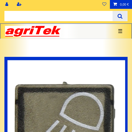
0,00 €
☰