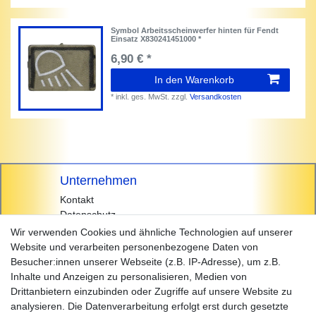
Symbol Arbeitsscheinwerfer hinten für Fendt
Einsatz X830241451000 *
6,90 € *
In den Warenkorb
*
inkl. ges. MwSt.
zzgl.
Versandkosten
Unternehmen
Kontakt
Datenschutz
AGB
Wir verwenden Cookies und ähnliche Technologien auf unserer
Impressum
Website und verarbeiten personenbezogene Daten von
Besucher:innen unserer Webseite (z.B. IP-Adresse), um z.B.
Einkaufen
Inhalte und Anzeigen zu personalisieren, Medien von
Zahlungsarten
Drittanbietern einzubinden oder Zugriffe auf unsere Website zu
Versandarten & -kosten
analysieren. Die Datenverarbeitung erfolgt erst durch gesetzte