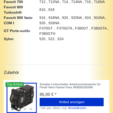
Favorit 700
712 , 712NA , 714 , 714NA , 716 , 716NA
Favorit 800
816 , 818
Turboshift
Favorit 900 Vario
916 , 918NA , 920 , 920NA , 924 , 924NA ,
COM I
926 , 926NA
F370GT , F370GTA , F380GT , F380GTA ,
GT Porte-outils
F380GTH
Xylon
520 , 522 , 524
Zubehör
Top-Artikel
Schalter Lichtschalter Arbeitsscheinwerfer für
Fendt Vario Farmer Favo X830241251000
85,00 € *
Artikel anzeigen
*
inkl. ges. MwSt.
zzgl.
Versandkosten