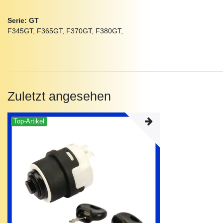
Serie: GT
F345GT, F365GT, F370GT, F380GT,
Zuletzt angesehen
Top-Artikel