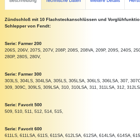
Beschreibung
Technische Daten
Weitere Details
Herst
Zündschloß mit 10 Flachsteckanschlüssen und Vorglühfunktion
Schlepper von Fendt:
Serie: Farmer 200
206S, 206V, 207S, 207V, 208P, 208S, 208VA, 209P, 209S, 240S, 250
280P, 280S, 280V,
Serie: Farmer 300
303LS, 304LS, 304LSA, 305LS, 305LSA, 306LS, 306LSA, 307, 307C
309, 309C, 309LS, 309LSA, 310, 310LSA, 311, 311LSA, 312, 312LS
Serie: Favorit 500
509, 510, 511, 512, 514, 515,
Serie: Favorit 600
611LS, 611LSA, 611S, 611SA, 612LSA, 612SA, 614LSA, 614SA, 61