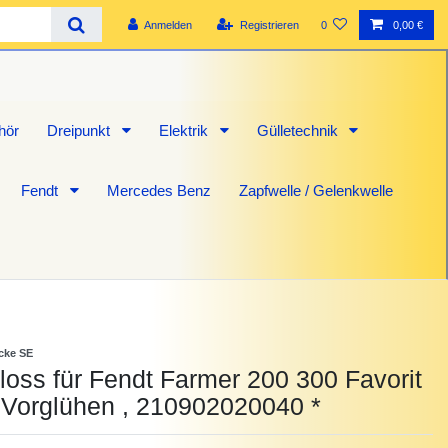
Anmelden
Registrieren
0
0,00 €
hör
Dreipunkt
Elektrik
Gülletechnik
Fendt
Mercedes Benz
Zapfwelle / Gelenkwelle
icke SE
oss für Fendt Farmer 200 300 Favorit
 Vorglühen , 210902020040 *