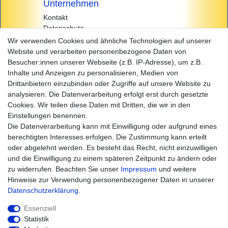
Unternehmen
Kontakt
Datenschutz
AGB
Wir verwenden Cookies und ähnliche Technologien auf unserer
Impressum
Website und verarbeiten personenbezogene Daten von
Besucher:innen unserer Webseite (z.B. IP-Adresse), um z.B.
Einkaufen
Inhalte und Anzeigen zu personalisieren, Medien von
Zahlungsarten
Drittanbietern einzubinden oder Zugriffe auf unsere Website zu
Versandarten & -kosten
analysieren. Die Datenverarbeitung erfolgt erst durch gesetzte
Widerrufsrecht
Cookies. Wir teilen diese Daten mit Dritten, die wir in den
Warenkorb
Einstellungen benennen.
Zur Kasse
Die Datenverarbeitung kann mit Einwilligung oder aufgrund eines
Hilfe
berechtigten Interesses erfolgen. Die Zustimmung kann erteilt
oder abgelehnt werden. Es besteht das Recht, nicht einzuwilligen
und die Einwilligung zu einem späteren Zeitpunkt zu ändern oder
zu widerrufen. Beachten Sie unser
Impressum
und weitere
Hinweise zur Verwendung personenbezogener Daten in unserer
Daten­schutz­erklärung
.
Essenziell
Statistik