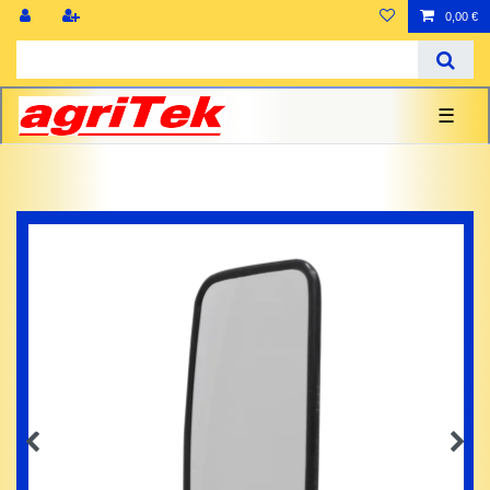
0,00 €
☰