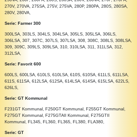
270V, 270VA, 275SA, 275V, 275VA, 280P, 280PA, 280S, 280SA,
280V, 280VA,
Serie: Farmer 300
300LSA, 303LS, 304LS, 304LSA, 305LS, 305LSA, 306LS,
306LSA, 307, 307C, 307LS, 307LSA, 308, 308C, 308LS, 308LSA,
309, 309C, 309LS, 309LSA, 310, 310LSA, 311, 311LSA, 312,
312LSA,
Serie: Favorit 600
600LS, 600LSA, 610LS, 610LSA, 610S, 610SA, 611LS, 611LSA,
611S, 611SA, 612LSA, 612SA, 614LSA, 614SA, 615LSA, 622LS,
626LS,
Serie: GT Kommunal
F231GT Kommunal, F250GT Kommunal, F255GT Kommunal,
F275GT Kommunal, F275GTAII Kommunal, F275GTII
Kommunal, FL345, FL360, FL365, FL380, FLA380,
Serie: GT