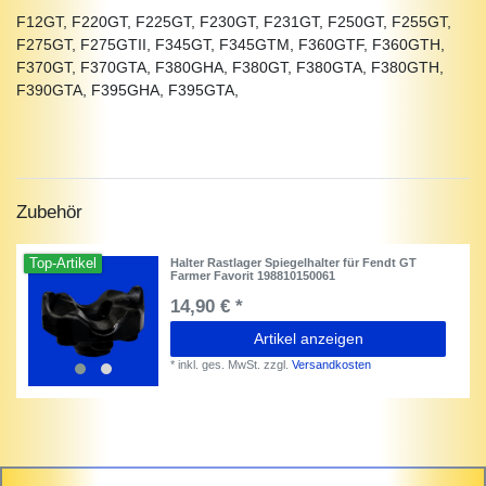
F12GT, F220GT, F225GT, F230GT, F231GT, F250GT, F255GT,
F275GT, F275GTII, F345GT, F345GTM, F360GTF, F360GTH,
F370GT, F370GTA, F380GHA, F380GT, F380GTA, F380GTH,
F390GTA, F395GHA, F395GTA,
Zubehör
Top-Artikel
Halter Rastlager Spiegelhalter für Fendt GT
Farmer Favorit 198810150061
14,90 € *
Artikel anzeigen
*
inkl. ges. MwSt.
zzgl.
Versandkosten