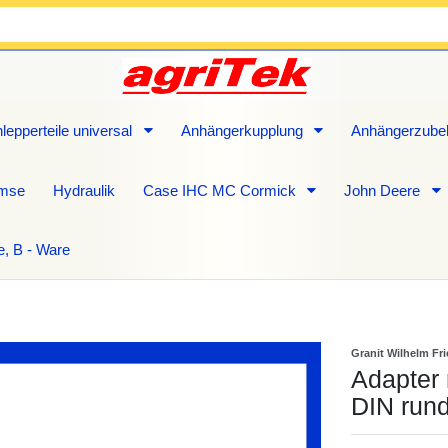
lepperteile universal
Anhängerkupplung
Anhängerzube
emse
Hydraulik
Case IHC MC Cormick
John Deere
e, B - Ware
Granit Wilhelm Fr
Adapter 
DIN rund