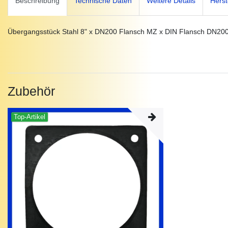
Beschreibung
Technische Daten
Weitere Details
Herst
Übergangsstück Stahl 8" x DN200 Flansch MZ x DIN Flansch DN20
Zubehör
Top-Artikel