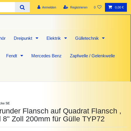
Anmelden
Registrieren
0
0,00 €
hör
Dreipunkt
Elektrik
Gülletechnik
Fendt
Mercedes Benz
Zapfwelle / Gelenkwelle
icke SE
runder Flansch auf Quadrat Flansch ,
 8" Zoll 200mm für Gülle TYP72