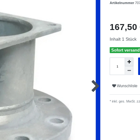
Artikelnummer
70
167,50
Inhalt
1
Stück
Sofort versandf
Wunschliste
* inkl. ges. MwSt. zz