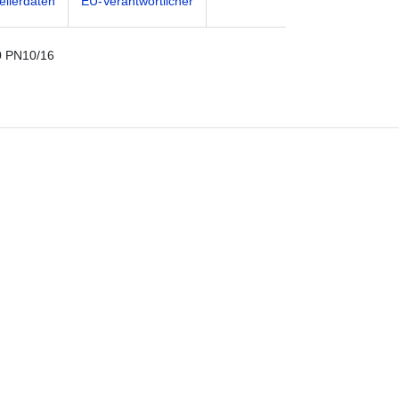
ellerdaten
EU-Verantwortlicher
0 PN10/16