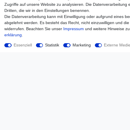
Zugriffe auf unsere Website zu analysieren. Die Datenverarbeitung er
Dritten, die wir in den Einstellungen benennen.
Die Datenverarbeitung kann mit Einwilligung oder aufgrund eines ber
abgelehnt werden. Es besteht das Recht, nicht einzuwilligen und die
widerrufen. Beachten Sie unser
Impressum
und weitere Hinweise z
erklärung
.
Essenziell
Statistik
Marketing
Externe Medi
Adapter runder Flansch auf Quadrat Flansch , DIN rund
8" Zoll 200mm für Gülle TYP72
167,50 € *
*
inkl. ges. MwSt.
zzgl.
Versandkosten
Unternehmen
Kontakt
Datenschutz
AGB
Impressum