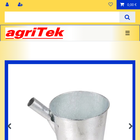
0,00 €
☰