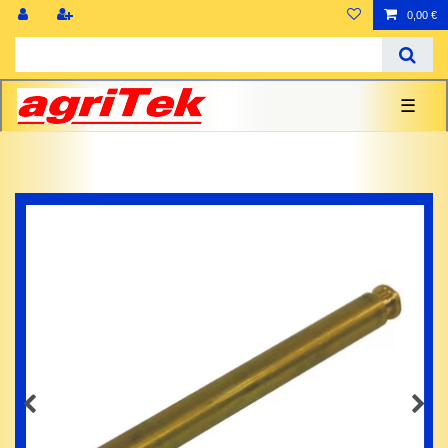
0,00 €
☰