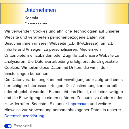
Unternehmen
Kontakt
Datenschutz
AGB
Wir verwenden Cookies und ähnliche Technologien auf unserer
Impressum
Website und verarbeiten personenbezogene Daten von
Besucher:innen unserer Webseite (z.B. IP-Adresse), um z.B.
Einkaufen
Inhalte und Anzeigen zu personalisieren, Medien von
Zahlungsarten
Drittanbietern einzubinden oder Zugriffe auf unsere Website zu
Versandarten & -kosten
analysieren. Die Datenverarbeitung erfolgt erst durch gesetzte
Widerrufsrecht
Cookies. Wir teilen diese Daten mit Dritten, die wir in den
Warenkorb
Einstellungen benennen.
Zur Kasse
Die Datenverarbeitung kann mit Einwilligung oder aufgrund eines
Hilfe
berechtigten Interesses erfolgen. Die Zustimmung kann erteilt
oder abgelehnt werden. Es besteht das Recht, nicht einzuwilligen
und die Einwilligung zu einem späteren Zeitpunkt zu ändern oder
zu widerrufen. Beachten Sie unser
Impressum
und weitere
Hinweise zur Verwendung personenbezogener Daten in unserer
Daten­schutz­erklärung
.
Essenziell