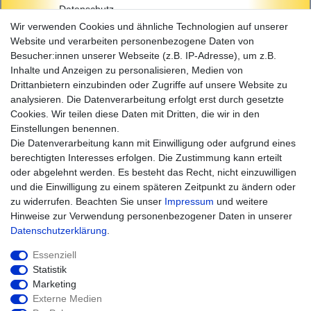
Datenschutz
AGB
Wir verwenden Cookies und ähnliche Technologien auf unserer
Impressum
Website und verarbeiten personenbezogene Daten von
Besucher:innen unserer Webseite (z.B. IP-Adresse), um z.B.
Einkaufen
Inhalte und Anzeigen zu personalisieren, Medien von
Zahlungsarten
Drittanbietern einzubinden oder Zugriffe auf unsere Website zu
Versandarten & -kosten
analysieren. Die Datenverarbeitung erfolgt erst durch gesetzte
Widerrufsrecht
Cookies. Wir teilen diese Daten mit Dritten, die wir in den
Warenkorb
Einstellungen benennen.
Zur Kasse
Die Datenverarbeitung kann mit Einwilligung oder aufgrund eines
Hilfe
berechtigten Interesses erfolgen. Die Zustimmung kann erteilt
oder abgelehnt werden. Es besteht das Recht, nicht einzuwilligen
und die Einwilligung zu einem späteren Zeitpunkt zu ändern oder
zu widerrufen. Beachten Sie unser
Impressum
und weitere
Hinweise zur Verwendung personenbezogener Daten in unserer
Daten­schutz­erklärung
.
Essenziell
Statistik
Marketing
Widerrufs­recht
Impressum
Externe Medien