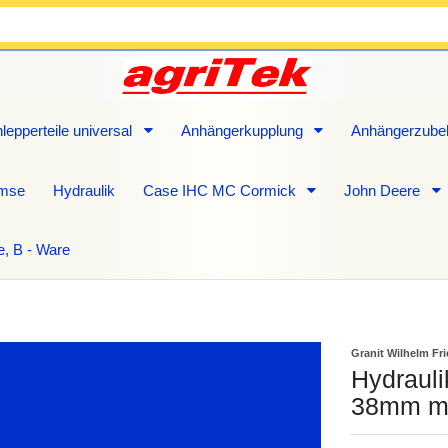
lepperteile universal
Anhängerkupplung
Anhängerzube
emse
Hydraulik
Case IHC MC Cormick
John Deere
e, B - Ware
Granit Wilhelm Fr
Hydrauli
38mm mi