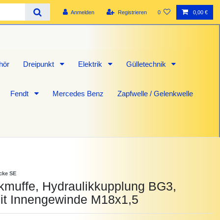
Anmelden
Registrieren
0
0,00 €
hör
Dreipunkt
Elektrik
Gülletechnik
Fendt
Mercedes Benz
Zapfwelle / Gelenkwelle
icke SE
kmuffe, Hydraulikkupplung BG3,
t Innengewinde M18x1,5