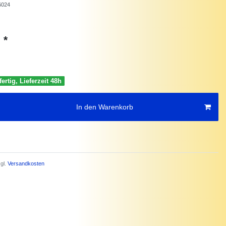
6024
*
€
ertig, Lieferzeit 48h
In den Warenkorb
gl.
Versandkosten