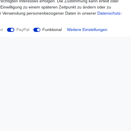
echtigten Interesses erfolgen. Die Zustimmung kann erteilt oder
 Einwilligung zu einem späteren Zeitpunkt zu ändern oder zu
ur Verwendung personenbezogener Daten in unserer
Daten­schutz­
en
PayPal
Funktional
Weitere Einstellungen
Einkaufen
Zahlungsarten
Versandarten & -kosten
Widerrufsrecht
Warenkorb
Zur Kasse
Hilfe