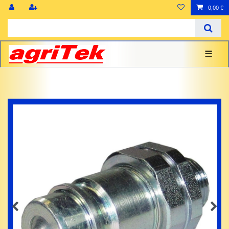
0,00 €
☰