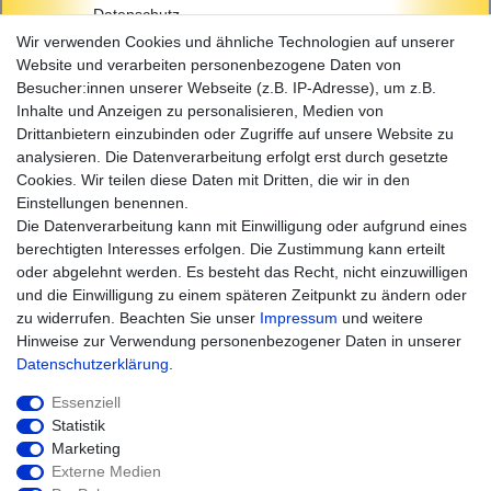
Datenschutz
AGB
Wir verwenden Cookies und ähnliche Technologien auf unserer
Impressum
Website und verarbeiten personenbezogene Daten von
Besucher:innen unserer Webseite (z.B. IP-Adresse), um z.B.
Einkaufen
Inhalte und Anzeigen zu personalisieren, Medien von
Zahlungsarten
Drittanbietern einzubinden oder Zugriffe auf unsere Website zu
Versandarten & -kosten
analysieren. Die Datenverarbeitung erfolgt erst durch gesetzte
Widerrufsrecht
Cookies. Wir teilen diese Daten mit Dritten, die wir in den
Warenkorb
Einstellungen benennen.
Zur Kasse
Die Datenverarbeitung kann mit Einwilligung oder aufgrund eines
Hilfe
berechtigten Interesses erfolgen. Die Zustimmung kann erteilt
oder abgelehnt werden. Es besteht das Recht, nicht einzuwilligen
und die Einwilligung zu einem späteren Zeitpunkt zu ändern oder
zu widerrufen. Beachten Sie unser
Impressum
und weitere
Hinweise zur Verwendung personenbezogener Daten in unserer
Daten­schutz­erklärung
.
Essenziell
Statistik
Marketing
Widerrufs­recht
Impressum
Externe Medien