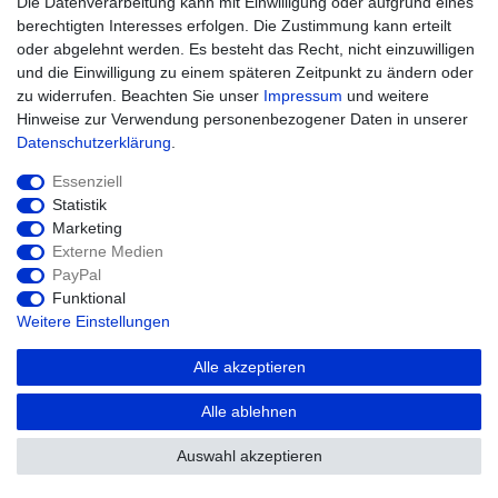
Die Datenverarbeitung kann mit Einwilligung oder aufgrund eines
berechtigten Interesses erfolgen. Die Zustimmung kann erteilt
oder abgelehnt werden. Es besteht das Recht, nicht einzuwilligen
und die Einwilligung zu einem späteren Zeitpunkt zu ändern oder
zu widerrufen. Beachten Sie unser
Impressum
und weitere
Hinweise zur Verwendung personenbezogener Daten in unserer
Daten­schutz­erklärung
.
Essenziell
Widerrufs­recht
Impressum
Statistik
Marketing
Daten­schutz­erklärung
AGB
Kontakt
Externe Medien
PayPal
Funktional
Weitere Einstellungen
© Copyright 2026 agriTek | Alle Rechte
Alle akzeptieren
vorbehalten.
Alle ablehnen
Auswahl akzeptieren