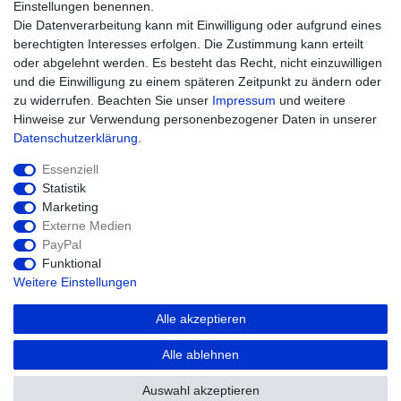
Warenkorb
Einstellungen benennen.
Zur Kasse
Die Datenverarbeitung kann mit Einwilligung oder aufgrund eines
Hilfe
berechtigten Interesses erfolgen. Die Zustimmung kann erteilt
oder abgelehnt werden. Es besteht das Recht, nicht einzuwilligen
und die Einwilligung zu einem späteren Zeitpunkt zu ändern oder
zu widerrufen. Beachten Sie unser
Impressum
und weitere
Hinweise zur Verwendung personenbezogener Daten in unserer
Daten­schutz­erklärung
.
Essenziell
Statistik
Marketing
Widerrufs­recht
Impressum
Externe Medien
PayPal
Funktional
Daten­schutz­erklärung
AGB
Kontakt
Weitere Einstellungen
Alle akzeptieren
© Copyright 2026 agriTek | Alle Rechte
Alle ablehnen
vorbehalten.
Auswahl akzeptieren