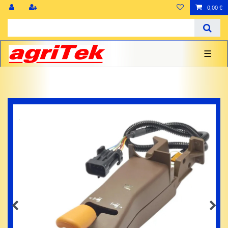
0,00 €
☰