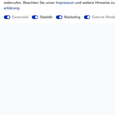
widerrufen. Beachten Sie unser
Impressum
und weitere Hinweise z
erklärung
.
Essenziell
Statistik
Marketing
Externe Medi
Kraftstofffilter Dieselfilter für John Deere 20 30 40 50
AR50041 , 1959802C1 *
21,00 € *
*
inkl. ges. MwSt.
zzgl.
Versandkosten
Unternehmen
Kontakt
Datenschutz
AGB
Impressum