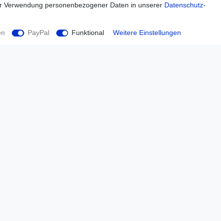
ur Verwendung personenbezogener Daten in unserer
Daten­schutz­
en
PayPal
Funktional
Weitere Einstellungen
Einkaufen
Zahlungsarten
Versandarten & -kosten
Widerrufsrecht
Warenkorb
Zur Kasse
Hilfe