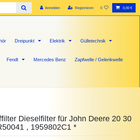
Anmelden
Registrieren
0
0,00 €
hör
Dreipunkt
Elektrik
Gülletechnik
Fendt
Mercedes Benz
Zapfwelle / Gelenkwelle
ffilter Dieselfilter für John Deere 20 30
R50041 , 1959802C1 *