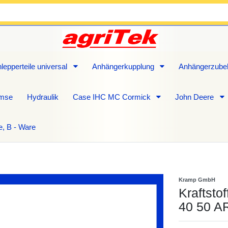
lepperteile universal
Anhängerkupplung
Anhängerzube
emse
Hydraulik
Case IHC MC Cormick
John Deere
e, B - Ware
Kramp GmbH
Kraftstof
40 50 A