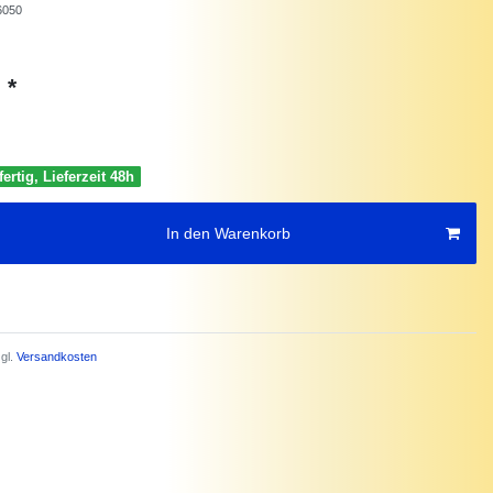
6050
*
€
ertig, Lieferzeit 48h
In den Warenkorb
gl.
Versandkosten