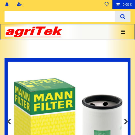
0,00 €
☰