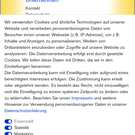
Kontakt
Datenschutz
AGB
Wir verwenden Cookies und ähnliche Technologien auf unserer
Impressum
Website und verarbeiten personenbezogene Daten von
Besucher:innen unserer Webseite (z.B. IP-Adresse), um z.B.
Einkaufen
Inhalte und Anzeigen zu personalisieren, Medien von
Zahlungsarten
Drittanbietern einzubinden oder Zugriffe auf unsere Website zu
Versandarten & -kosten
analysieren. Die Datenverarbeitung erfolgt erst durch gesetzte
Widerrufsrecht
Cookies. Wir teilen diese Daten mit Dritten, die wir in den
Warenkorb
Einstellungen benennen.
Zur Kasse
Die Datenverarbeitung kann mit Einwilligung oder aufgrund eines
Hilfe
berechtigten Interesses erfolgen. Die Zustimmung kann erteilt
oder abgelehnt werden. Es besteht das Recht, nicht einzuwilligen
und die Einwilligung zu einem späteren Zeitpunkt zu ändern oder
zu widerrufen. Beachten Sie unser
Impressum
und weitere
Hinweise zur Verwendung personenbezogener Daten in unserer
Daten­schutz­erklärung
.
Essenziell
Statistik
Marketing