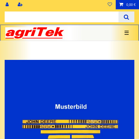
0,00 €
☰