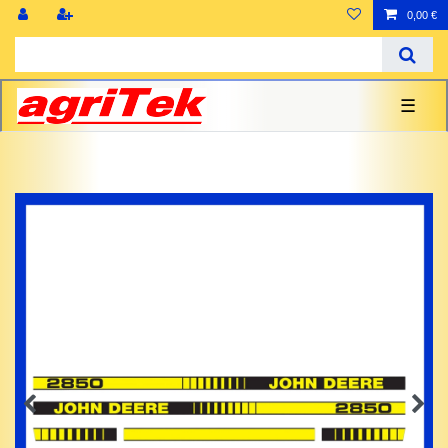
0,00 €
☰