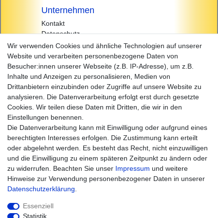
Unternehmen
Kontakt
Datenschutz
AGB
Wir verwenden Cookies und ähnliche Technologien auf unserer
Impressum
Website und verarbeiten personenbezogene Daten von
Besucher:innen unserer Webseite (z.B. IP-Adresse), um z.B.
Einkaufen
Inhalte und Anzeigen zu personalisieren, Medien von
Zahlungsarten
Drittanbietern einzubinden oder Zugriffe auf unsere Website zu
Versandarten & -kosten
analysieren. Die Datenverarbeitung erfolgt erst durch gesetzte
Widerrufsrecht
Cookies. Wir teilen diese Daten mit Dritten, die wir in den
Warenkorb
Einstellungen benennen.
Zur Kasse
Die Datenverarbeitung kann mit Einwilligung oder aufgrund eines
Hilfe
berechtigten Interesses erfolgen. Die Zustimmung kann erteilt
oder abgelehnt werden. Es besteht das Recht, nicht einzuwilligen
und die Einwilligung zu einem späteren Zeitpunkt zu ändern oder
zu widerrufen. Beachten Sie unser
Impressum
und weitere
Hinweise zur Verwendung personenbezogener Daten in unserer
Daten­schutz­erklärung
.
Essenziell
Statistik