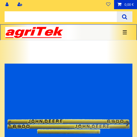
0,00 €
☰