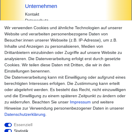
Unternehmen
Kontakt
Datenschutz
AGB
Wir verwenden Cookies und ähnliche Technologien auf unserer
Impressum
Website und verarbeiten personenbezogene Daten von
Besucher:innen unserer Webseite (z.B. IP-Adresse), um z.B.
Einkaufen
Inhalte und Anzeigen zu personalisieren, Medien von
Zahlungsarten
Drittanbietern einzubinden oder Zugriffe auf unsere Website zu
Versandarten & -kosten
analysieren. Die Datenverarbeitung erfolgt erst durch gesetzte
Widerrufsrecht
Cookies. Wir teilen diese Daten mit Dritten, die wir in den
Warenkorb
Einstellungen benennen.
Zur Kasse
Die Datenverarbeitung kann mit Einwilligung oder aufgrund eines
Hilfe
berechtigten Interesses erfolgen. Die Zustimmung kann erteilt
oder abgelehnt werden. Es besteht das Recht, nicht einzuwilligen
und die Einwilligung zu einem späteren Zeitpunkt zu ändern oder
zu widerrufen. Beachten Sie unser
Impressum
und weitere
Hinweise zur Verwendung personenbezogener Daten in unserer
Daten­schutz­erklärung
.
Essenziell
Statistik