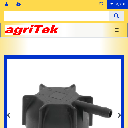
0,00 €
☰