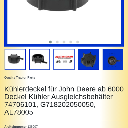
Quality Tractor Parts
Kühlerdeckel für John Deere ab 6000
Deckel Kühler Ausgleichsbehälter
74706101, G718202050050,
AL78005
Artikelnummer
138007