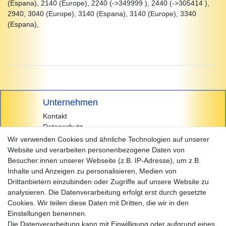
(Espana), 2140 (Europe), 2240 (->349999 ), 2440 (->305414 ),
2940, 3040 (Europe), 3140 (Espana), 3140 (Europe), 3340
(Espana),
Unternehmen
Kontakt
Datenschutz
AGB
Wir verwenden Cookies und ähnliche Technologien auf unserer
Impressum
Website und verarbeiten personenbezogene Daten von
Besucher:innen unserer Webseite (z.B. IP-Adresse), um z.B.
Einkaufen
Inhalte und Anzeigen zu personalisieren, Medien von
Zahlungsarten
Drittanbietern einzubinden oder Zugriffe auf unsere Website zu
Versandarten & -kosten
analysieren. Die Datenverarbeitung erfolgt erst durch gesetzte
Widerrufsrecht
Cookies. Wir teilen diese Daten mit Dritten, die wir in den
Warenkorb
Einstellungen benennen.
Zur Kasse
Die Datenverarbeitung kann mit Einwilligung oder aufgrund eines