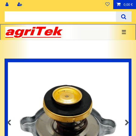
0,00 €
☰