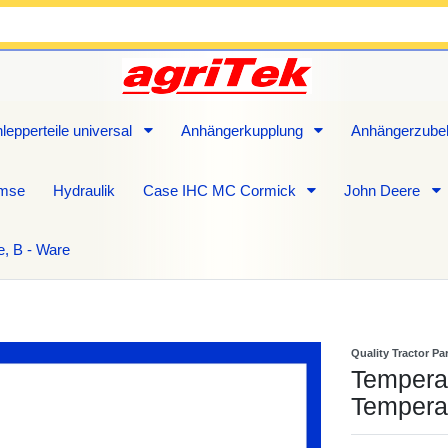
lepperteile universal
Anhängerkupplung
Anhängerzube
emse
Hydraulik
Case IHC MC Cormick
John Deere
e, B - Ware
Quality Tractor Pa
Temperat
Tempera