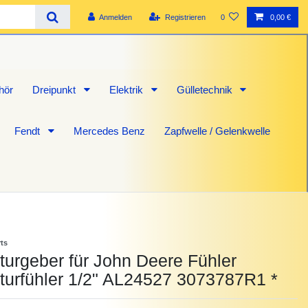
Anmelden
Registrieren
0
0,00 €
hör
Dreipunkt
Elektrik
Gülletechnik
Fendt
Mercedes Benz
Zapfwelle / Gelenkwelle
rts
urgeber für John Deere Fühler
turfühler 1/2" AL24527 3073787R1 *