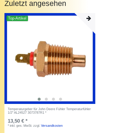
Zuletzt angesehen
Top-Artikel
Temperaturgeber für John Deere Fühler Temperaturfühler
1/2" AL24527 3073787R1 *
13,50 € *
*
inkl. ges. MwSt.
zzgl.
Versandkosten