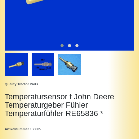
Quality Tractor Parts
Temperatursensor f John Deere
Temperaturgeber Fühler
Temperaturfühler RE65836 *
Artikelnummer
138005