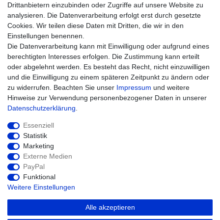
Zahlungsarten
Drittanbietern einzubinden oder Zugriffe auf unsere Website zu
Versandarten & -kosten
analysieren. Die Datenverarbeitung erfolgt erst durch gesetzte
Widerrufsrecht
Cookies. Wir teilen diese Daten mit Dritten, die wir in den
Warenkorb
Einstellungen benennen.
Zur Kasse
Die Datenverarbeitung kann mit Einwilligung oder aufgrund eines
Hilfe
berechtigten Interesses erfolgen. Die Zustimmung kann erteilt
oder abgelehnt werden. Es besteht das Recht, nicht einzuwilligen
und die Einwilligung zu einem späteren Zeitpunkt zu ändern oder
zu widerrufen. Beachten Sie unser
Impressum
und weitere
Hinweise zur Verwendung personenbezogener Daten in unserer
Daten­schutz­erklärung
.
Essenziell
Statistik
Marketing
Widerrufs­recht
Impressum
Externe Medien
PayPal
Funktional
Daten­schutz­erklärung
AGB
Kontakt
Weitere Einstellungen
Alle akzeptieren