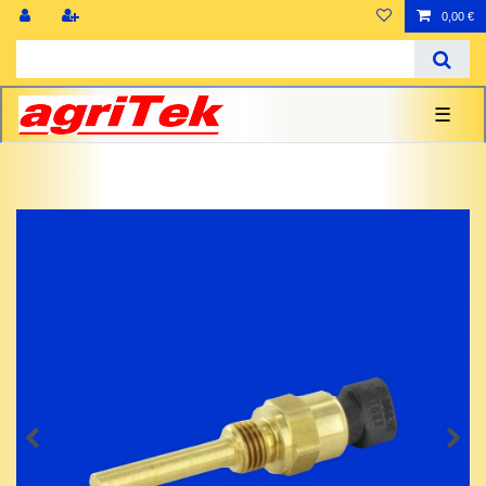
0,00 €
☰