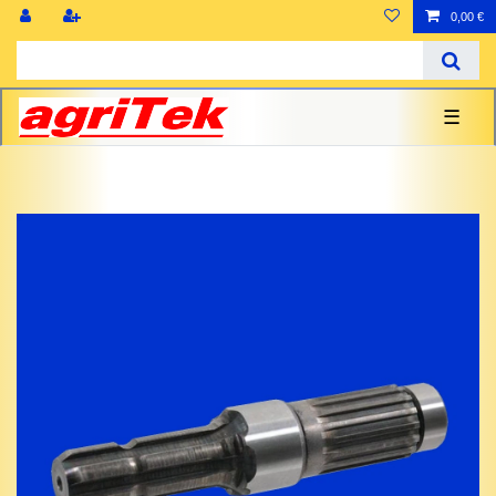
0,00 €
☰