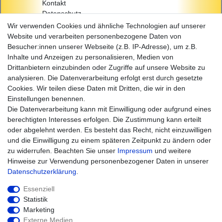
Kontakt
Datenschutz
AGB
Wir verwenden Cookies und ähnliche Technologien auf unserer
Impressum
Website und verarbeiten personenbezogene Daten von
Besucher:innen unserer Webseite (z.B. IP-Adresse), um z.B.
Einkaufen
Inhalte und Anzeigen zu personalisieren, Medien von
Zahlungsarten
Drittanbietern einzubinden oder Zugriffe auf unsere Website zu
Versandarten & -kosten
analysieren. Die Datenverarbeitung erfolgt erst durch gesetzte
Widerrufsrecht
Cookies. Wir teilen diese Daten mit Dritten, die wir in den
Warenkorb
Einstellungen benennen.
Zur Kasse
Die Datenverarbeitung kann mit Einwilligung oder aufgrund eines
Hilfe
berechtigten Interesses erfolgen. Die Zustimmung kann erteilt
oder abgelehnt werden. Es besteht das Recht, nicht einzuwilligen
und die Einwilligung zu einem späteren Zeitpunkt zu ändern oder
zu widerrufen. Beachten Sie unser
Impressum
und weitere
Hinweise zur Verwendung personenbezogener Daten in unserer
Daten­schutz­erklärung
.
Essenziell
Statistik
Marketing
Widerrufs­recht
Impressum
Externe Medien