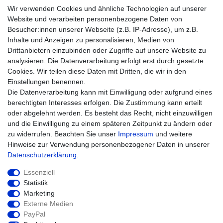
AGB
Wir verwenden Cookies und ähnliche Technologien auf unserer
Impressum
Website und verarbeiten personenbezogene Daten von
Besucher:innen unserer Webseite (z.B. IP-Adresse), um z.B.
Einkaufen
Inhalte und Anzeigen zu personalisieren, Medien von
Zahlungsarten
Drittanbietern einzubinden oder Zugriffe auf unsere Website zu
Versandarten & -kosten
analysieren. Die Datenverarbeitung erfolgt erst durch gesetzte
Widerrufsrecht
Cookies. Wir teilen diese Daten mit Dritten, die wir in den
Warenkorb
Einstellungen benennen.
Zur Kasse
Die Datenverarbeitung kann mit Einwilligung oder aufgrund eines
Hilfe
berechtigten Interesses erfolgen. Die Zustimmung kann erteilt
oder abgelehnt werden. Es besteht das Recht, nicht einzuwilligen
und die Einwilligung zu einem späteren Zeitpunkt zu ändern oder
zu widerrufen. Beachten Sie unser
Impressum
und weitere
Hinweise zur Verwendung personenbezogener Daten in unserer
Daten­schutz­erklärung
.
Essenziell
Statistik
Marketing
Widerrufs­recht
Impressum
Externe Medien
PayPal