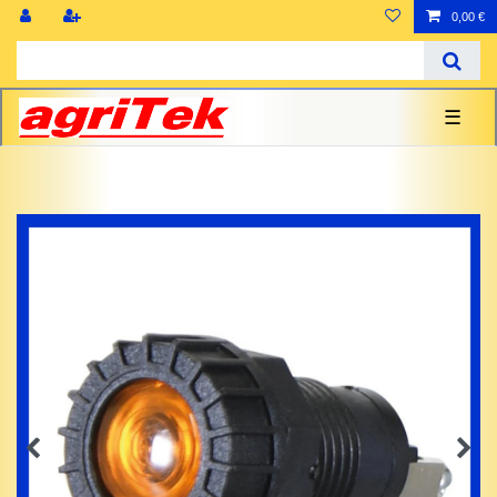
0,00 €
☰