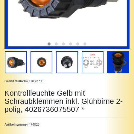
Granit Wilhelm Fricke SE
Kontrollleuchte Gelb mit
Schraubklemmen inkl. Glühbirne 2-
polig, 4026736075507 *
Artikelnummer
474026